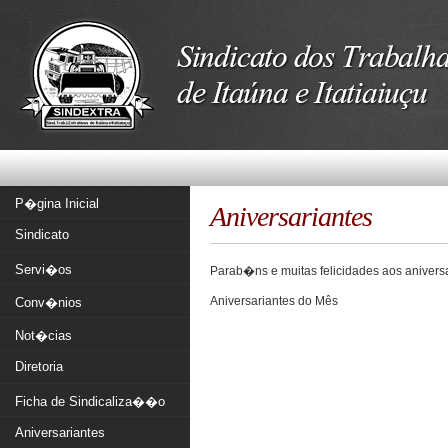
P�gina Inicial
Aniversariantes
Sindicato
Servi�os
Parab�ns e muitas felicidades aos anivers
Aniversariantes do Mês
Conv�nios
Not�cias
Diretoria
Ficha de Sindicaliza��o
Aniversariantes