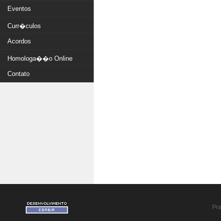
Eventos
Curr�culos
Acordos
Homologa��o Online
Contato
Pra